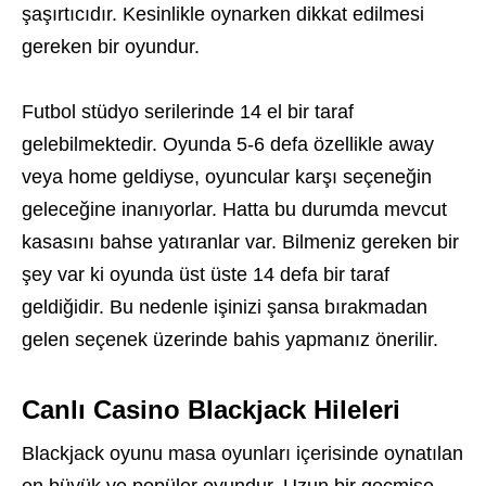
şaşırtıcıdır. Kesinlikle oynarken dikkat edilmesi
gereken bir oyundur.
Futbol stüdyo serilerinde 14 el bir taraf
gelebilmektedir. Oyunda 5-6 defa özellikle away
veya home geldiyse, oyuncular karşı seçeneğin
geleceğine inanıyorlar. Hatta bu durumda mevcut
kasasını bahse yatıranlar var. Bilmeniz gereken bir
şey var ki oyunda üst üste 14 defa bir taraf
geldiğidir. Bu nedenle işinizi şansa bırakmadan
gelen seçenek üzerinde bahis yapmanız önerilir.
Canlı Casino Blackjack Hileleri
Blackjack oyunu masa oyunları içerisinde oynatılan