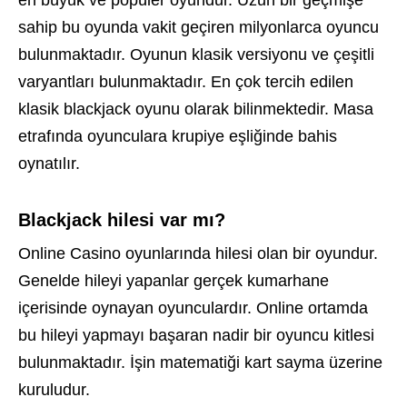
en büyük ve popüler oyundur. Uzun bir geçmişe
sahip bu oyunda vakit geçiren milyonlarca oyuncu
bulunmaktadır. Oyunun klasik versiyonu ve çeşitli
varyantları bulunmaktadır. En çok tercih edilen
klasik blackjack oyunu olarak bilinmektedir. Masa
etrafında oyunculara krupiye eşliğinde bahis
oynatılır.
Blackjack hilesi var mı?
Online Casino oyunlarında hilesi olan bir oyundur.
Genelde hileyi yapanlar gerçek kumarhane
içerisinde oynayan oyunculardır. Online ortamda
bu hileyi yapmayı başaran nadir bir oyuncu kitlesi
bulunmaktadır. İşin matematiği kart sayma üzerine
kuruludur.