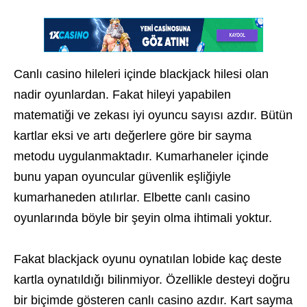
Canlı casino hileleri içinde blackjack hilesi olan
nadir oyunlardan. Fakat hileyi yapabilen
matematiği ve zekası iyi oyuncu sayısı azdır. Bütün
kartlar eksi ve artı değerlere göre bir sayma
metodu uygulanmaktadır. Kumarhaneler içinde
bunu yapan oyuncular güvenlik eşliğiyle
kumarhaneden atılırlar. Elbette canlı casino
oyunlarında böyle bir şeyin olma ihtimali yoktur.
Fakat blackjack oyunu oynatılan lobide kaç deste
kartla oynatıldığı bilinmiyor. Özellikle desteyi doğru
bir biçimde gösteren canlı casino azdır. Kart sayma