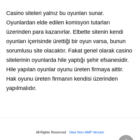
Casino siteleri yalnız bu oyunları sunar.
Oyunlardan elde edilen komisyon tutarları
üzerinden para kazanırlar. Elbette sitenin kendi
oyunları içerisinde ürettiği bir oyun varsa, bunun
sorumlusu site olacaktır. Fakat genel olarak casino
sitelerinin oyunlarda hile yaptığı şehir efsanesidir.
Hile yapılan oyunlar oyunu üreten firmaya aittir.
Hak oyunu üreten firmanın kendisi üzerinden
yapılmalıdır.
All Rights Reserved
View Non-AMP Version