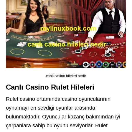
canlı casino hileleri nedir
Canlı Casino Rulet Hileleri
Rulet casino ortamında casino oyuncularının
oynamayı en sevdiği oyunlar arasında
bulunmaktadır. Oyuncular kazanç bakımından iyi
çarpanlara sahip bu oyunu seviyorlar. Rulet