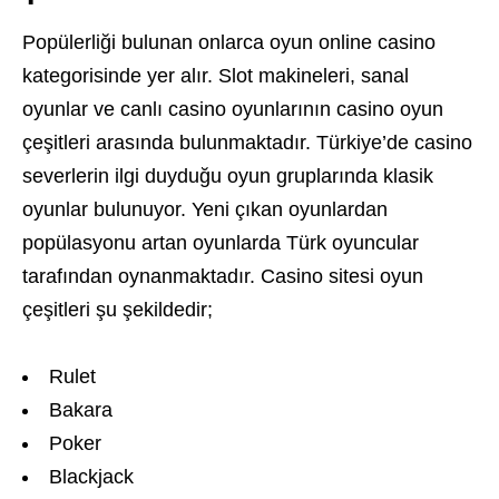
Popülerliği bulunan onlarca oyun online casino
kategorisinde yer alır. Slot makineleri, sanal
oyunlar ve canlı casino oyunlarının casino oyun
çeşitleri arasında bulunmaktadır. Türkiye’de casino
severlerin ilgi duyduğu oyun gruplarında klasik
oyunlar bulunuyor. Yeni çıkan oyunlardan
popülasyonu artan oyunlarda Türk oyuncular
tarafından oynanmaktadır. Casino sitesi oyun
çeşitleri şu şekildedir;
Rulet
Bakara
Poker
Blackjack