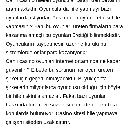
Canlı casino hileleri oyuncular tarafından devamlı
aranmaktadır. Oyuncularda hile yapmayı bazı
oyunlarda istiyorlar. Peki neden oyun üreticisi hile
yapmasın ? Yani bu oyunları üreten firmaların para
kazanma amaçlı bu oyunları ürettiği bilinmektedir.
Oyuncuların kaybetmesin üzerine kurulu bu
sistemlerde onlar para kazanıyorlar.
Canlı casino oyunları internet ortamında ne kadar
güvenilir ? Elbette bu sorunun her oyun üreten
şirket için geçerli olmayacaktır. Büyük çapta
şirketlerin milyonlarca oyuncusu olduğu için böyle
bir hile riskini alamazlar. Fakat bazı oyunlar
hakkında forum ve sözlük sitelerinde dönen bazı
konularda bulunuyor. Casino sitesi hile yapmaya
çalışanı siteden uzaklaştırır.