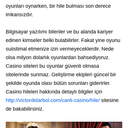
oyunları oynarken, bir hile bulması son derece
imkansızdır.
Bilgisayar yazılımı bilenler ve bu alanda kariyer
edinen kimseler belki bulabilirler. Fakat yine oyunu
suiistimal etmenize izin vermeyeceklerdir. Nede
olsa milyon dolarlık oyunlardan bahsediyoruz.
Casino siteleri bu oyunlar güvenli olmasa
sitelerinde sunmaz. Geliştirme ekipleri güncel bir
şekilde oyunda olası bütün sorunları giderirler.
Casino hileleri hakkında detaylı bilgiler için
http://victordelarbol.com/canli-casino/hile/
sitesine
de bakabilirsiniz.