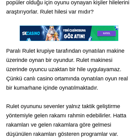
popüler olduğu için oyunu oynayan kişiler hilelerini
araştırıyorlar. Rulet hilesi var mıdır?
Paralı Rulet krupiye tarafından oynatılan makine
üzerinde oynan bir oyundur. Rulet makinesi
üzerinde oyuncu uzaktan bir hile uygulayamaz.
Çünkü canlı casino ortamında oynatılan oyun real
bir kumarhane içinde oynatılmaktadır.
Rulet oyununu sevenler yalnız taktik geliştirme
yöntemiyle gelen rakamı rahmin edebilirler. Hatta
rakamları ve gelen rakamlara göre gelmesi
düşünülen rakamları gösteren programlar var.