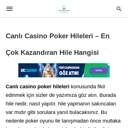
Canlı Casino Poker Hileleri – En
Çok Kazandıran Hile Hangisi
Canlı casino poker hileleri
konusunda fikir
edinmek için sizler de yazımıza göz atın. Burada
hile nedir, nasıl yapılır, hile yapmanın sakıncaları
var mıdır gibi sorulara yanıt bulacaksınız. Bu
nedenle poker oyunu ile tanışmadan önce mutlaka