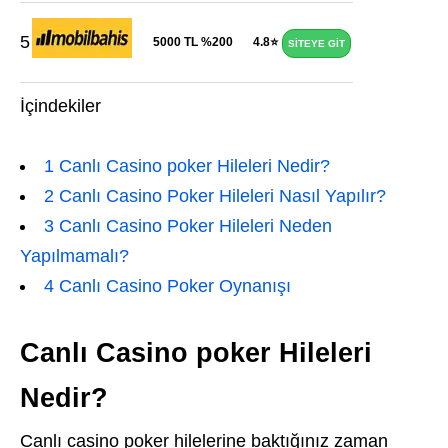
5
5000 TL %200
4.8⭐
SİTEYE GİT
İçindekiler
1
Canlı Casino poker Hileleri Nedir?
2
Canlı Casino Poker Hileleri Nasıl Yapılır?
3
Canlı Casino Poker Hileleri Neden
Yapılmamalı?
4
Canlı Casino Poker Oynanışı
Canlı Casino poker Hileleri
Nedir?
Canlı casino poker hilelerine baktığınız zaman