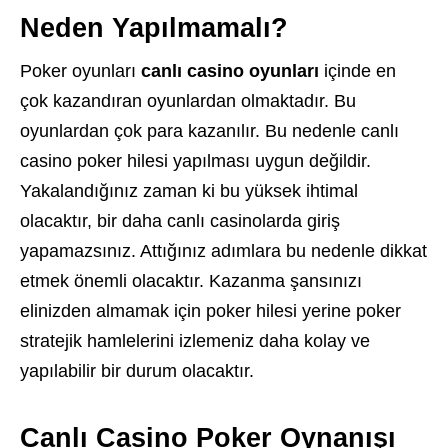
Neden Yapılmamalı?
Poker oyunları
canlı casino oyunları
içinde en
çok kazandıran oyunlardan olmaktadır. Bu
oyunlardan çok para kazanılır. Bu nedenle canlı
casino poker hilesi yapılması uygun değildir.
Yakalandığınız zaman ki bu yüksek ihtimal
olacaktır, bir daha canlı casinolarda giriş
yapamazsınız. Attığınız adımlara bu nedenle dikkat
etmek önemli olacaktır. Kazanma şansınızı
elinizden almamak için poker hilesi yerine poker
stratejik hamlelerini izlemeniz daha kolay ve
yapılabilir bir durum olacaktır.
Canlı Casino Poker Oynanışı