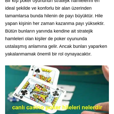
Bir kişi poker oyununun stratejik hamlelerini en
ideal şekilde ve konforlu bir alan üzerinden
tamamlarsa bunda hilenin de payı büyüktür. Hile
yapan kişinin her zaman kazanma payı yüksektir.
Bütün bunların yanında kendine ait stratejik
hamleleri olan kişiler de poker oyununda
ustalaşmış anlamına gelir. Ancak bunları yaparken
yakalanmamak önemli bir rol oynayacaktır.