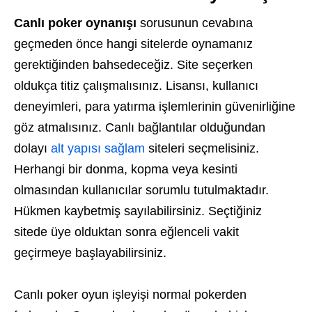
Canlı poker oynanışı
sorusunun cevabına
geçmeden önce hangi sitelerde oynamanız
gerektiğinden bahsedeceğiz. Site seçerken
oldukça titiz çalışmalısınız. Lisansı, kullanıcı
deneyimleri, para yatırma işlemlerinin güvenirliğine
göz atmalısınız. Canlı bağlantılar olduğundan
dolayı
alt yapısı sağlam
siteleri seçmelisiniz.
Herhangi bir donma, kopma veya kesinti
olmasından kullanıcılar sorumlu tutulmaktadır.
Hükmen kaybetmiş sayılabilirsiniz. Seçtiğiniz
sitede üye olduktan sonra eğlenceli vakit
geçirmeye başlayabilirsiniz.
Canlı poker oyun işleyişi normal pokerden