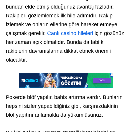
bundan elde etmiş olduğunuz avantaj fazladır.
Rakipleri gözlemlemek ilk hile adımıdır. Rakip
izlemek ve onların ellerine göre hareket etmeye
çalışmak gerekir.
Canlı casino hileleri
için gözünüz
her zaman açık olmalıdır. Bunda da tabi ki
rakiplerin davranışlarına dikkat etmek önemli
olacaktır.
Pokerde blöf yapılır, bahis artırma vardır. Bunların
hepsini sizler yapabildiğiniz gibi, karşınızdakinin
blöf yapıtını anlamakla da yükümlüsünüz.