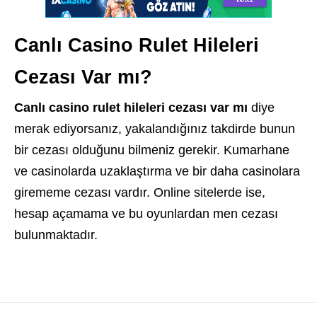
Canlı Casino Rulet Hileleri
Cezası Var mı?
Canlı casino rulet hileleri cezası var mı
diye
merak ediyorsanız, yakalandığınız takdirde bunun
bir cezası olduğunu bilmeniz gerekir. Kumarhane
ve casinolarda uzaklaştırma ve bir daha casinolara
girememe cezası vardır. Online sitelerde ise,
hesap açamama ve bu oyunlardan men cezası
bulunmaktadır.