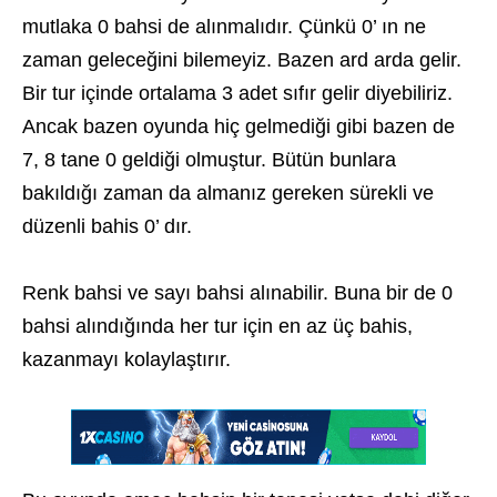
mutlaka 0 bahsi de alınmalıdır. Çünkü 0’ ın ne
zaman geleceğini bilemeyiz. Bazen ard arda gelir.
Bir tur içinde ortalama 3 adet sıfır gelir diyebiliriz.
Ancak bazen oyunda hiç gelmediği gibi bazen de
7, 8 tane 0 geldiği olmuştur. Bütün bunlara
bakıldığı zaman da almanız gereken sürekli ve
düzenli bahis 0’ dır.
Renk bahsi ve sayı bahsi alınabilir. Buna bir de 0
bahsi alındığında her tur için en az üç bahis,
kazanmayı kolaylaştırır.