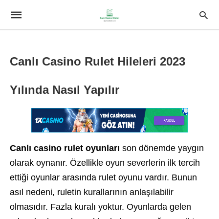
Canlı Casino Rulet Hileleri 2023
Yılında Nasıl Yapılır
Canlı casino rulet oyunları
son dönemde yaygın
olarak oynanır. Özellikle oyun severlerin ilk tercih
ettiği oyunlar arasında rulet oyunu vardır. Bunun
asıl nedeni, ruletin kurallarının anlaşılabilir
olmasıdır. Fazla kuralı yoktur. Oyunlarda gelen