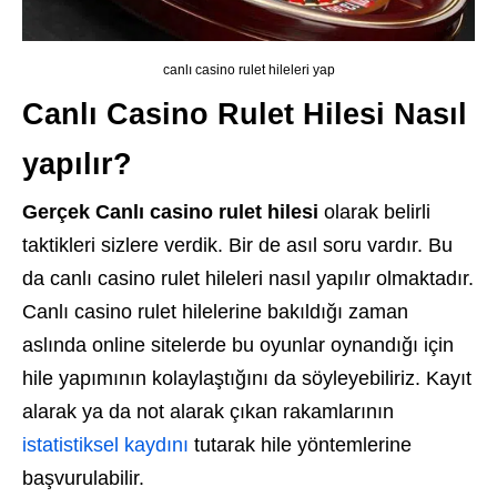
canlı casino rulet hileleri yap
Canlı Casino Rulet Hilesi Nasıl
yapılır?
Gerçek Canlı casino rulet hilesi
olarak belirli
taktikleri sizlere verdik. Bir de asıl soru vardır. Bu
da canlı casino rulet hileleri nasıl yapılır olmaktadır.
Canlı casino rulet hilelerine bakıldığı zaman
aslında online sitelerde bu oyunlar oynandığı için
hile yapımının kolaylaştığını da söyleyebiliriz. Kayıt
alarak ya da not alarak çıkan rakamlarının
istatistiksel kaydını
tutarak hile yöntemlerine
başvurulabilir.